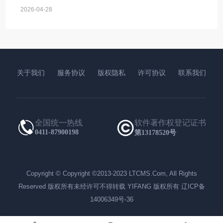
一开始就选错了建站系统。外贸独立站和国内网站不一样，要适
2026-04-28
配海外用户习惯、解决跨境痛点，选对系统，能帮你少走很多弯
路。普通人记住这几
关于我们
服务协议
版权隐私
许可协议
联系我们
全国统一热线
软件著作权登记证书
0411-87900198
第13178520号
Copyright © Copyright ©2013-2023 LTCMS.Com, All Rights
Reserved 版权所有未经许可不得转载 YIFANG 版权所有 辽ICP备
14006349号-36