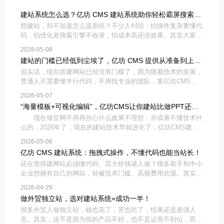
建站系统怎么选？亿坊 CMS 建站系统助你轻松霸屏搜索引
想建站，却不知道怎么选系统？不少人纠结：怕操作复杂要懂代
擎！
码，怕优化差搜索引擎不收录，怕成本高还没效果。其实大家想
选到合适的建站系统，核心就看两点：新手能不能快速上手，能
2026-05-08
不能帮网站做好SEO、拿到搜索流量。亿坊CMS建站系统，刚
建站的门槛已经低到尘埃了，亿坊 CMS 提供从准备到上线
好解决这些难题
说实话，现在搭建网站已经没有门槛了，因为随着技术的发展，
的全流程！
普通人不需要懂半行代码，不用找专业的团队，靠亿坊CMS，
也能轻松搭建出自己想要的网站。你只需想好网站用途：比如是
2026-05-07
做企业展示、产品销售还是个人分享，再准备好简单的文字资料
“海量模板+可视化编辑”，亿坊CMS让你建站比做PPT还简
和图片素材就行。
现在做官网不用再担心什么效果不理想，亦或者不懂技术什
单！
么的，2026年了，现在的建站技术早就进化了，亿坊CMS建站
系统直接把建站难度降到了地板上——不用懂代码，不用请美
2026-05-06
工，只要你会做PPT，就能在一天之内搭出一个高大上的企业官
亿坊 CMS 建站系统：拖拽式操作，不懂代码也能当站长！
网，真正实现
还在觉得建网站必须懂代码、花大价钱请人做？很多新手和中小
企业想拥有自己的网站，却被技术门槛、高额费用劝退。其实现
在有了亿坊CMS建站系统，不用写一行代码，拖拽操作就能做
2026-04-29
网站，普通人也能轻松当站长。亿坊CMS最核心的优势就是零
做外贸独立站，选对建站系统=成功一半！
门槛拖拽式操作，
很多外贸人做独立站，钱也花了，苦也吃了，结果还是差强人
意。其实，这不是因为你的产品不好，也不是运营不到位，而是