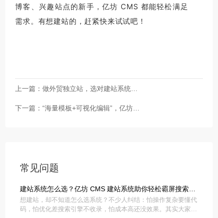
博客、兴趣站点的新手，亿坊 CMS 都能轻松满足
需求。有想建站的，赶紧快来试试吧！
上一篇：
做外贸独立站，选对建站系统=
下一篇：
成功一半！
“海量模板+可视化编辑”，亿坊
CMS让你建站比做PPT还简单！
常见问题
建站系统怎么选？亿坊 CMS 建站系统助你轻松霸屏搜索引
想建站，却不知道怎么选系统？不少人纠结：怕操作复杂要懂代
擎！
码，怕优化差搜索引擎不收录，怕成本高还没效果。其实大家想