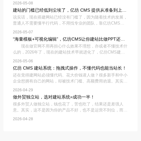
选到合适的建站系统，核心就看两点：新手能不能快速上手，能
2026-05-08
不能帮网站做好SEO、拿到搜索流量。亿坊CMS建站系统，刚
建站的门槛已经低到尘埃了，亿坊 CMS 提供从准备到上线
好解决这些难题
说实话，现在搭建网站已经没有门槛了，因为随着技术的发展，
的全流程！
普通人不需要懂半行代码，不用找专业的团队，靠亿坊CMS，
也能轻松搭建出自己想要的网站。你只需想好网站用途：比如是
2026-05-07
做企业展示、产品销售还是个人分享，再准备好简单的文字资料
“海量模板+可视化编辑”，亿坊CMS让你建站比做PPT还简
和图片素材就行。
现在做官网不用再担心什么效果不理想，亦或者不懂技术什
单！
么的，2026年了，现在的建站技术早就进化了，亿坊CMS建站
系统直接把建站难度降到了地板上——不用懂代码，不用请美
2026-05-06
工，只要你会做PPT，就能在一天之内搭出一个高大上的企业官
亿坊 CMS 建站系统：拖拽式操作，不懂代码也能当站长！
网，真正实现
还在觉得建网站必须懂代码、花大价钱请人做？很多新手和中小
企业想拥有自己的网站，却被技术门槛、高额费用劝退。其实现
在有了亿坊CMS建站系统，不用写一行代码，拖拽操作就能做
2026-04-29
网站，普通人也能轻松当站长。亿坊CMS最核心的优势就是零
做外贸独立站，选对建站系统=成功一半！
门槛拖拽式操作，
很多外贸人做独立站，钱也花了，苦也吃了，结果还是差强人
意。其实，这不是因为你的产品不好，也不是运营不到位，而是
一开始就选错了建站系统。外贸独立站和国内网站不一样，要适
2026-04-28
配海外用户习惯、解决跨境痛点，选对系统，能帮你少走很多弯
路。普通人记住这几