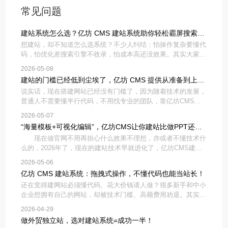
常见问题
建站系统怎么选？亿坊 CMS 建站系统助你轻松霸屏搜索引
想建站，却不知道怎么选系统？不少人纠结：怕操作复杂要懂代
擎！
码，怕优化差搜索引擎不收录，怕成本高还没效果。其实大家想
选到合适的建站系统，核心就看两点：新手能不能快速上手，能
2026-05-08
不能帮网站做好SEO、拿到搜索流量。亿坊CMS建站系统，刚
建站的门槛已经低到尘埃了，亿坊 CMS 提供从准备到上线
好解决这些难题
说实话，现在搭建网站已经没有门槛了，因为随着技术的发展，
的全流程！
普通人不需要懂半行代码，不用找专业的团队，靠亿坊CMS，
也能轻松搭建出自己想要的网站。你只需想好网站用途：比如是
2026-05-07
做企业展示、产品销售还是个人分享，再准备好简单的文字资料
“海量模板+可视化编辑”，亿坊CMS让你建站比做PPT还简
和图片素材就行。
现在做官网不用再担心什么效果不理想，亦或者不懂技术什
单！
么的，2026年了，现在的建站技术早就进化了，亿坊CMS建站
系统直接把建站难度降到了地板上——不用懂代码，不用请美
2026-05-06
工，只要你会做PPT，就能在一天之内搭出一个高大上的企业官
亿坊 CMS 建站系统：拖拽式操作，不懂代码也能当站长！
网，真正实现
还在觉得建网站必须懂代码、花大价钱请人做？很多新手和中小
企业想拥有自己的网站，却被技术门槛、高额费用劝退。其实现
在有了亿坊CMS建站系统，不用写一行代码，拖拽操作就能做
2026-04-29
网站，普通人也能轻松当站长。亿坊CMS最核心的优势就是零
做外贸独立站，选对建站系统=成功一半！
门槛拖拽式操作，