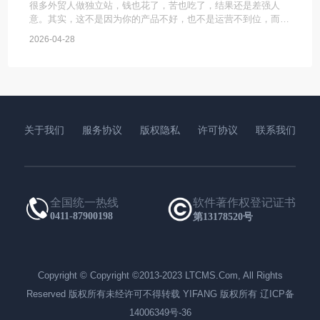
很多外贸人做独立站，钱也花了，苦也吃了，结果还是差强人
意。其实，这不是因为你的产品不好，也不是运营不到位，而是
一开始就选错了建站系统。外贸独立站和国内网站不一样，要适
2026-04-28
配海外用户习惯、解决跨境痛点，选对系统，能帮你少走很多弯
路。普通人记住这几
关于我们
服务协议
版权隐私
许可协议
联系我们
全国统一热线
软件著作权登记证书
0411-87900198
第13178520号
Copyright © Copyright ©2013-2023 LTCMS.Com, All Rights
Reserved 版权所有未经许可不得转载 YIFANG 版权所有 辽ICP备
14006349号-36