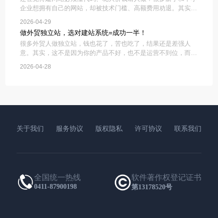
企业想拥有自己的网站，却被技术门槛、高额费用劝退。其实现
在有了亿坊CMS建站系统，不用写一行代码，拖拽操作就能做
2026-04-29
网站，普通人也能轻松当站长。亿坊CMS最核心的优势就是零
做外贸独立站，选对建站系统=成功一半！
门槛拖拽式操作，
很多外贸人做独立站，钱也花了，苦也吃了，结果还是差强人
意。其实，这不是因为你的产品不好，也不是运营不到位，而是
一开始就选错了建站系统。外贸独立站和国内网站不一样，要适
2026-04-28
配海外用户习惯、解决跨境痛点，选对系统，能帮你少走很多弯
路。普通人记住这几
关于我们
服务协议
版权隐私
许可协议
联系我们
全国统一热线
软件著作权登记证书
0411-87900198
第13178520号