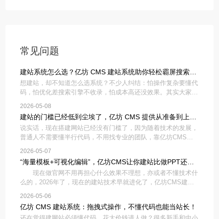
的建站方式？”
常见问题
建站系统怎么选？亿坊 CMS 建站系统助你轻松霸屏搜索引
想建站，却不知道怎么选系统？不少人纠结：怕操作复杂要懂代
擎！
码，怕优化差搜索引擎不收录，怕成本高还没效果。其实大家想
选到合适的建站系统，核心就看两点：新手能不能快速上手，能
2026-05-08
不能帮网站做好SEO、拿到搜索流量。亿坊CMS建站系统，刚
建站的门槛已经低到尘埃了，亿坊 CMS 提供从准备到上线
好解决这些难题
说实话，现在搭建网站已经没有门槛了，因为随着技术的发展，
的全流程！
普通人不需要懂半行代码，不用找专业的团队，靠亿坊CMS，
也能轻松搭建出自己想要的网站。你只需想好网站用途：比如是
2026-05-07
做企业展示、产品销售还是个人分享，再准备好简单的文字资料
“海量模板+可视化编辑”，亿坊CMS让你建站比做PPT还简
和图片素材就行。
现在做官网不用再担心什么效果不理想，亦或者不懂技术什
单！
么的，2026年了，现在的建站技术早就进化了，亿坊CMS建站
系统直接把建站难度降到了地板上——不用懂代码，不用请美
2026-05-06
工，只要你会做PPT，就能在一天之内搭出一个高大上的企业官
亿坊 CMS 建站系统：拖拽式操作，不懂代码也能当站长！
网，真正实现
还在觉得建网站必须懂代码、花大价钱请人做？很多新手和中小